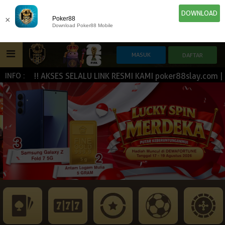
DOWNLOAD
×
Poker88
Download Poker88 Mobile
H !!! AKSES SELALU LINK RESMI KAMI poker88slay.com | pk8
INFO :
HOME
IDN E-LOTTERY
POKER
SLOT GAME
NEW
NEW
SPORTBOOK
LIVE CASINO
IDNLIVE
NEW
ESPORTS
TOGEL
ARCADE
NEW
NEW
NEW
TEMBAK IKAN
IDNRAFFLE
IDNTRADE