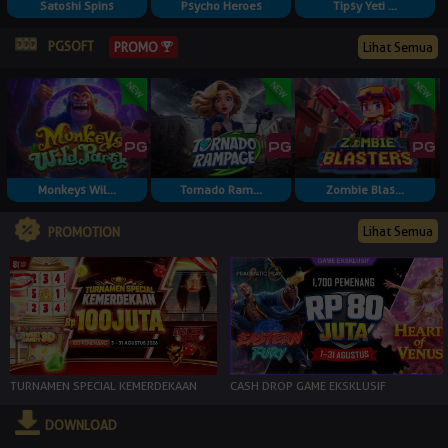
Satoshi Spins
Psycho Heroes
Tipsy Yeti ...
PGSOFT
Lihat Semua
PROMO
Monkeys Wil...
Tornado Ram...
Zombie Blas...
Lihat Semua
PROMOTION
TURNAMEN SPECIAL KEMERDEKAAN
CASH DROP GAME EKSKLUSIF
DOWNLOAD