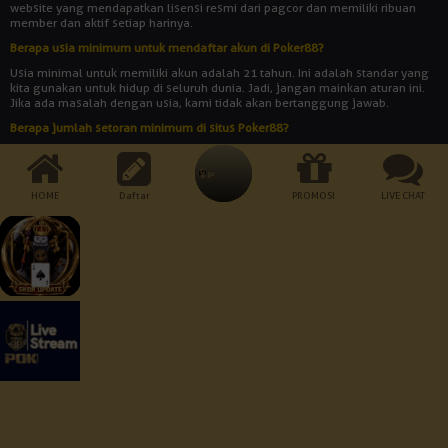
website yang mendapatkan lisensi resmi dari pagcor dan memiliki ribuan
member dan aktif setiap harinya.
Berapa usia minimum untuk mendaftar akun di Poker88?
Usia minimal untuk memiliki akun adalah 21 tahun. Ini adalah standar yang
kita gunakan untuk hidup di seluruh dunia. Jadi, jangan mainkan aturan ini.
Jika ada masalah dengan usia, kami tidak akan bertanggung jawab.
Berapa jumlah setoran minimum di situs Poker88?
Jumlah setoran minimum adalah Rp 10.000. Bukankah itu rendah? Dengan
uang yang begitu banyak, Anda bisa memainkan semua jenis permainan
yang disediakan oleh agen judi online POKER88.
HOME
Daftar
PROMOSI
LIVE CHAT
Cara Pembayaran:
Dukungan Perangkat :
Keamanan Terjamin :
© 2026 Poker88. All Rights Reserved | 18+