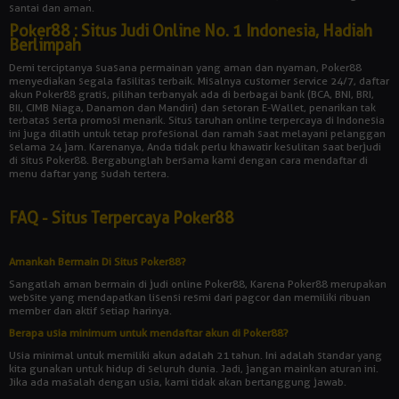
santai dan aman.
Poker88 : Situs Judi Online No. 1 Indonesia, Hadiah
Berlimpah
Demi terciptanya suasana permainan yang aman dan nyaman, Poker88
menyediakan segala fasilitas terbaik. Misalnya customer service 24/7, daftar
akun Poker88 gratis, pilihan terbanyak ada di berbagai bank (BCA, BNI, BRI,
BII, CIMB Niaga, Danamon dan Mandiri) dan setoran E-Wallet, penarikan tak
terbatas serta promosi menarik. Situs taruhan online terpercaya di Indonesia
ini juga dilatih untuk tetap profesional dan ramah saat melayani pelanggan
selama 24 jam. Karenanya, Anda tidak perlu khawatir kesulitan saat berjudi
di situs Poker88. Bergabunglah bersama kami dengan cara mendaftar di
menu daftar yang sudah tertera.
FAQ - Situs Terpercaya Poker88
Amankah Bermain Di Situs Poker88?
Sangatlah aman bermain di judi online Poker88, Karena Poker88 merupakan
website yang mendapatkan lisensi resmi dari pagcor dan memiliki ribuan
member dan aktif setiap harinya.
Berapa usia minimum untuk mendaftar akun di Poker88?
Usia minimal untuk memiliki akun adalah 21 tahun. Ini adalah standar yang
kita gunakan untuk hidup di seluruh dunia. Jadi, jangan mainkan aturan ini.
Jika ada masalah dengan usia, kami tidak akan bertanggung jawab.