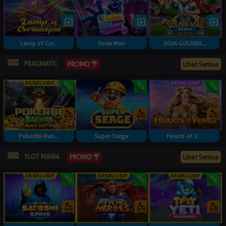
Lamp of Cor...
Soda Man
2026 GOLDEN...
PRAGMATIC
Lihat Semua
PROMO
Poker88 Mah...
Super Serge
Hearts of V...
SLOT MANIA
Lihat Semua
PROMO