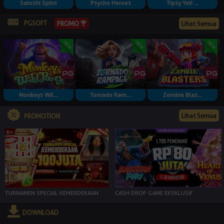
Satoshi Spins
Psycho Heroes
Tipsy Yeti ...
PGSOFT
Lihat Semua
PROMO
Monkeys Wil...
Tornado Ram...
Zombie Blas...
Lihat Semua
PROMOTION
TURNAMEN SPECIAL KEMERDEKAAN
CASH DROP GAME EKSKLUSIF
DOWNLOAD