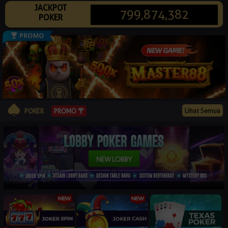
JACKPOT
© 2026 pk88asia.xyz. All Rights Reserved | 18+
799,874,382
POKER
Lihat Semua
PROMO
POKER