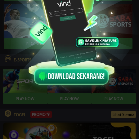
E-SPORTS
Lihat Semua
PROMO
TOGEL