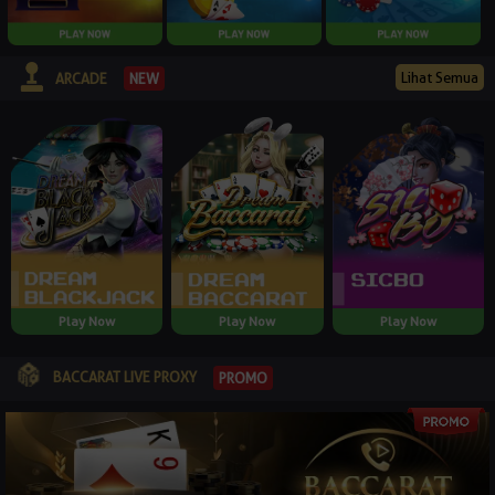
Lihat Semua
NEW
ARCADE
Play Now
Play Now
Play Now
BACCARAT LIVE PROXY
PROMO