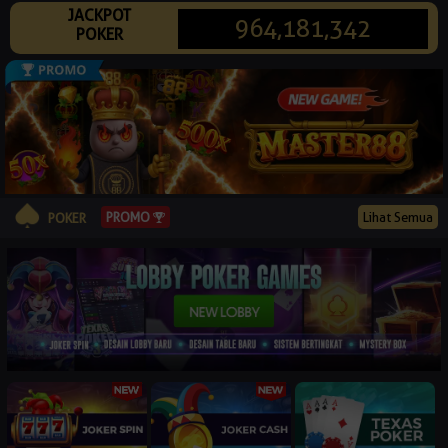
JACKPOT
© 2026 pk88asia.xyz. All Rights Reserved | 18+
964,181,342
POKER
Lihat Semua
PROMO
POKER