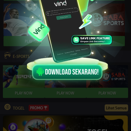
E-SPORTS
Lihat Semua
PROMO
TOGEL