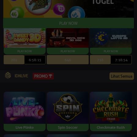
202
6:58:14
646
718
7:18:53
IDNLIVE
Lihat Semua
PROMO
Live Plinko
Spin Soccer
Checkmate Rush