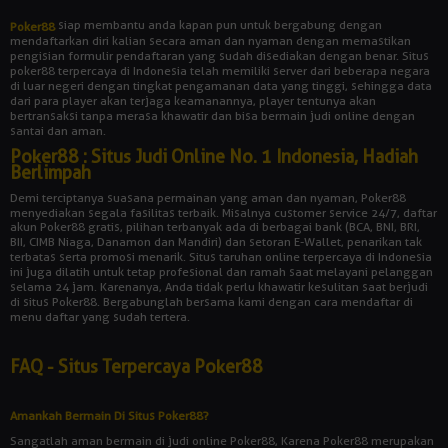
siap membantu anda kapan pun untuk bergabung dengan
Poker88
mendaftarkan diri kalian secara aman dan nyaman dengan memastikan
pengisian formulir pendaftaran yang sudah disediakan dengan benar. Situs
poker88 terpercaya di Indonesia telah memiliki server dari beberapa negara
di luar negeri dengan tingkat pengamanan data yang tinggi, sehingga data
dari para player akan terjaga keamanannya, player tentunya akan
bertransaksi tanpa merasa khawatir dan bisa bermain judi online dengan
santai dan aman.
Poker88 : Situs Judi Online No. 1 Indonesia, Hadiah
Berlimpah
Demi terciptanya suasana permainan yang aman dan nyaman, Poker88
menyediakan segala fasilitas terbaik. Misalnya customer service 24/7, daftar
akun Poker88 gratis, pilihan terbanyak ada di berbagai bank (BCA, BNI, BRI,
BII, CIMB Niaga, Danamon dan Mandiri) dan setoran E-Wallet, penarikan tak
terbatas serta promosi menarik. Situs taruhan online terpercaya di Indonesia
ini juga dilatih untuk tetap profesional dan ramah saat melayani pelanggan
selama 24 jam. Karenanya, Anda tidak perlu khawatir kesulitan saat berjudi
di situs Poker88. Bergabunglah bersama kami dengan cara mendaftar di
menu daftar yang sudah tertera.
FAQ - Situs Terpercaya Poker88
Amankah Bermain Di Situs Poker88?
Sangatlah aman bermain di judi online Poker88, Karena Poker88 merupakan