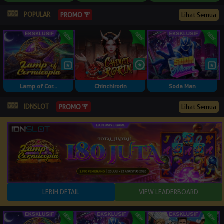
POPULAR
Lihat Semua
PROMO
Lamp of Cor...
Chinchirorin
Soda Man
IDNSLOT
Lihat Semua
PROMO