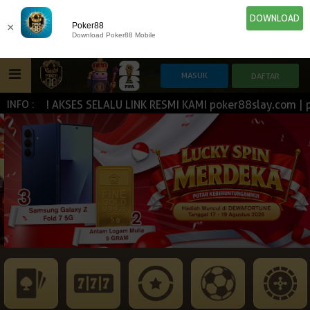
DOWNLOAD
×
Poker88
Download Poker88 Mobile
 !!! AKSES SELALU LINK RESMI KAMI poker88slay.com | pk88
INFO :
HOME
IDN E-LOTTERY
POKER
SLOT GAME
NEW
NEW
SPORTBOOK
LIVE CASINO
IDNLIVE
NEW
ESPORTS
TOGEL
ARCADE
NEW
NEW
NEW
TEMBAK IKAN
IDNRAFFLE
IDNTRADE