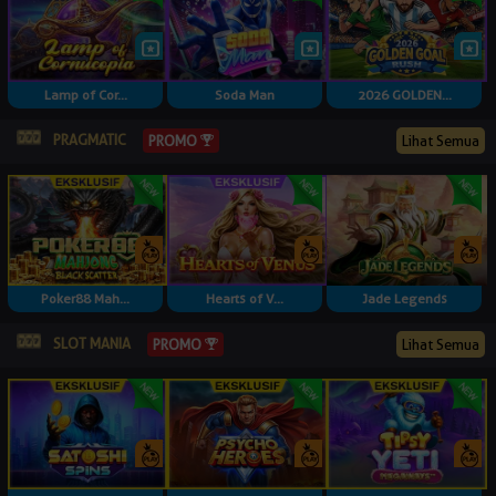
Lamp of Cor...
Soda Man
2026 GOLDEN...
PRAGMATIC
Lihat Semua
PROMO
Poker88 Mah...
Hearts of V...
Jade Legends
SLOT MANIA
Lihat Semua
PROMO