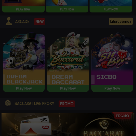
Lihat Semua
NEW
ARCADE
Play Now
Play Now
Play Now
BACCARAT LIVE PROXY
PROMO