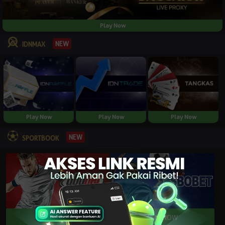
Play Now
NEW
IDNMAX
Play Now
Play Now
Play Now
NEW
SPORTBOOK