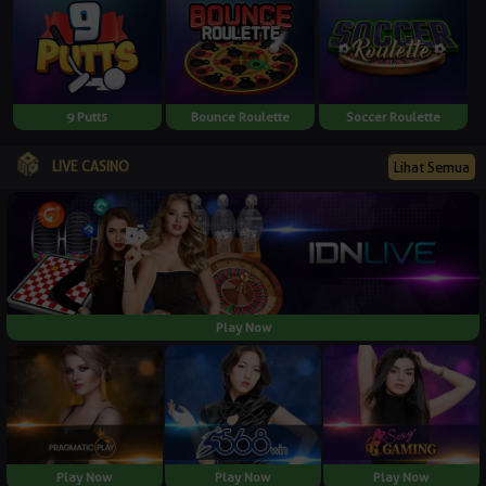
9 Putts
Bounce Roulette
Soccer Roulette
LIVE CASINO
Lihat Semua
Play Now
Play Now
Play Now
Play Now