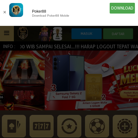
DOWNLOAD
×
Poker88
Download Poker88 Mobile
.00 WIB SAMPAI SELESAI...!!! HARAP LOGOUT TEPAT WAKTUKI
INFO :
HOME
IDN E-LOTTERY
POKER
SLOT GAME
NEW
NEW
SPORTBOOK
LIVE CASINO
IDNLIVE
NEW
ESPORTS
TOGEL
ARCADE
NEW
NEW
NEW
TEMBAK IKAN
IDNRAFFLE
IDNTRADE